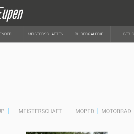
Eupen
ENDER
MEISTERSCHAFTEN
BILDERGALERIE
BERI
UP
MEISTERSCHAFT
MOPED
MOTORRAD