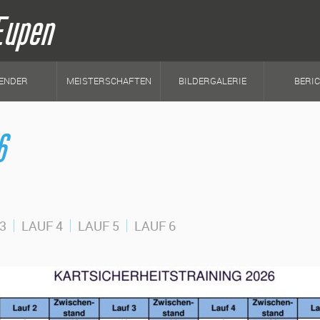
Eupen
ENDER
MEISTERSCHAFTEN
BILDERGALERIE
BERI
6
3
LAUF 4
LAUF 5
LAUF 6