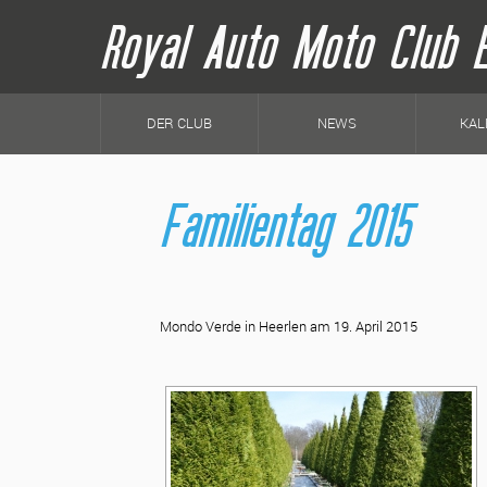
Royal Auto Moto Club 
H
a
DER CLUB
NEWS
KAL
u
p
t
n
Familientag 2015
a
v
i
g
a
t
i
o
Mondo Verde in Heerlen am 19. April 2015
n