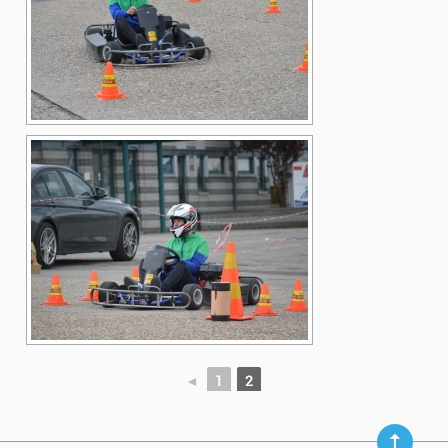
◄
1
2