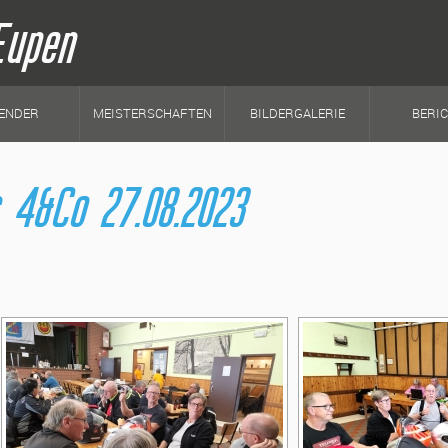
Eupen
ENDER
MEISTERSCHAFTEN
BILDERGALERIE
BERI
 4&Co 27.08.2023