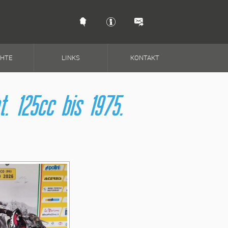
Schnellkontakt & So
CHTE
LINKS
KONTAKT
. 125cc bis 1975.